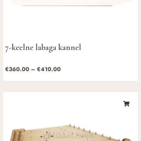
7-keelne labaga kannel
€
360.00
–
€
410.00
Hinnavahemik:
€470.00
kuni
€550.00