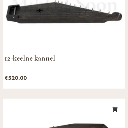
12-keelne kannel
€
520.00
Hinnavahemik:
€560.00
kuni
€640.00