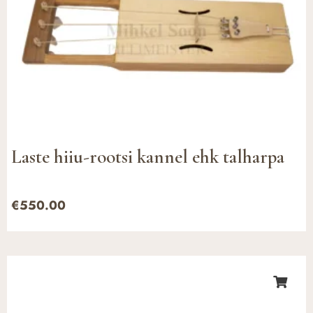
Laste hiiu-rootsi kannel ehk talharpa
€
550.00
Hinnavahemik:
€770.00
kuni
€810.00