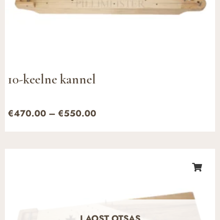
10-keelne kannel
€
470.00
–
€
550.00
Hinnavahemik:
€500.00
kuni
€580.00
LAOST OTSAS