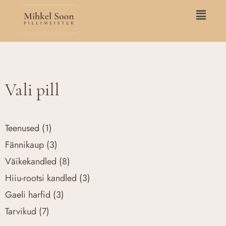
Skip
Main
to
Menu
content
Vali pill
Teenused
(1)
Fännikaup
(3)
Väikekandled
(8)
Hiiu-rootsi kandled
(3)
Gaeli harfid
(3)
Tarvikud
(7)