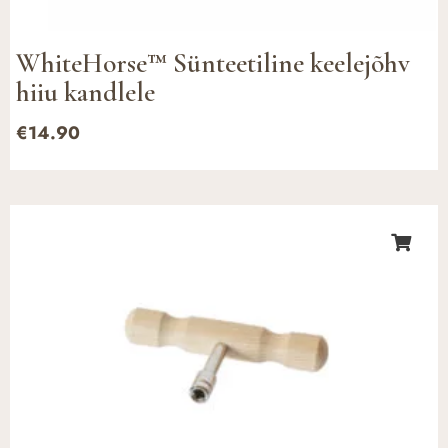
WhiteHorse™ Sünteetiline keelejõhv
hiiu kandlele
€
14.90