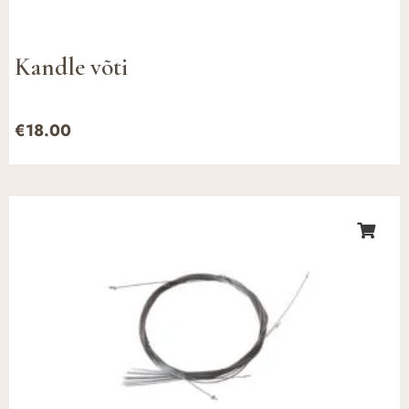
Kandle võti
€
18.00
Hinnavahemik:
€12.00
kuni
€24.00