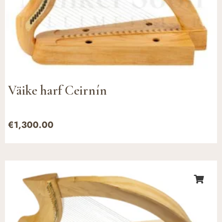
Väike harf Ceirnín
€
1,300.00
Hinnavahemik:
€5,990.00
kuni
€12,000.00