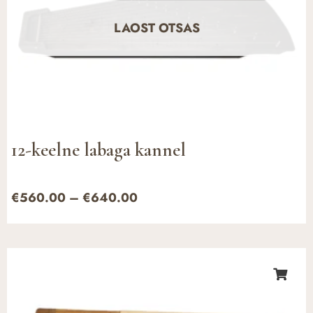
LAOST OTSAS
12-keelne labaga kannel
€
560.00
–
€
640.00