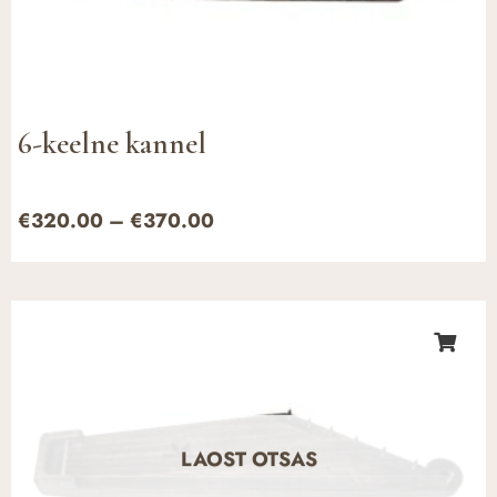
6-keelne kannel
€
320.00
–
€
370.00
Hinnavahemik:
€330.00
kuni
€380.00
LAOST OTSAS