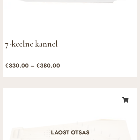
7-keelne kannel
€
330.00
–
€
380.00
Hinnavahemik:
€360.00
kuni
€410.00
LAOST OTSAS