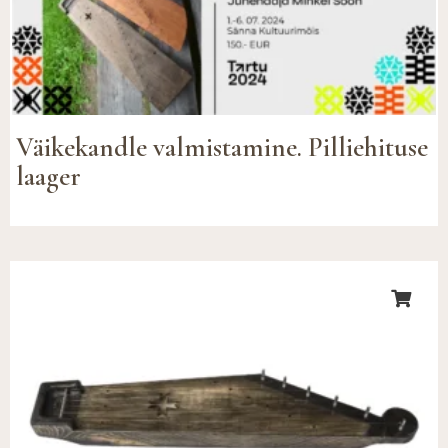
Väikekandle valmistamine. Pilliehituse
laager
Hinnavahemik:
€320.00
kuni
€370.00