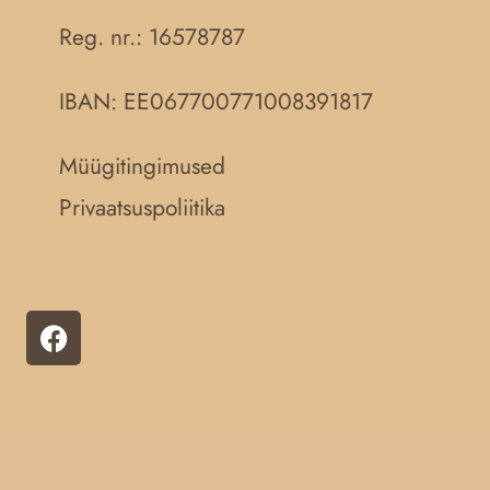
Reg. nr.:
16578787
IBAN: EE067700771008391817
Müügitingimused
Privaatsuspoliitika
F
a
c
e
b
o
o