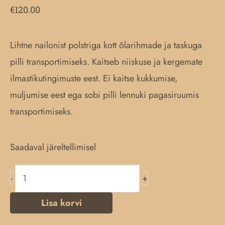
€
120.00
Lihtne nailonist polstriga kott õlarihmade ja taskuga
pilli transportimiseks. Kaitseb niiskuse ja kergemate
ilmastikutingimuste eest. Ei kaitse kukkumise,
muljumise eest ega sobi pilli lennuki pagasiruumis
transportimiseks.
Lamonti
Saadaval järeltellimisel
harfi
-
+
kott
kogus
Lisa korvi