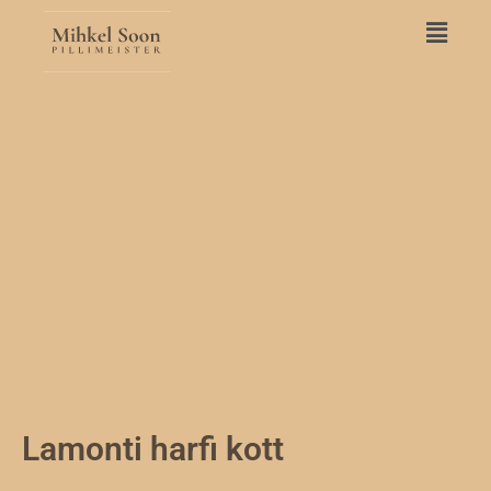
Skip
Main
to
Menu
content
Lamonti harfi kott