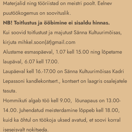
Materjalid ning tööriistad on meistri poolt. Eelnev
puutöökogemus on soovituslik.
NB! Toitlustus ja ööbimine ei sisaldu hinnas.
Kui soovid toitlustust ja majutust Sänna Kultuurimõisas,
kirjuta mihkel.soon(ät)
gmail.com
Alustame esmaspäeval, 1.07 kell 15.00 ning lõpetame
laupäval, 6.07 kell 17.00.
Laupäeval kell 16.-17.00 on Sänna Kultuurimõisas Kadri
Lepassoni kandlekontsert., kontsert on laagris osalejatele
tasuta.
Hommikuti algab töö kell 9.00, lõunapaus on 13.00-
14.00. Juhendatud meisterdamine lõppeb kell 18.00,
kuid ka õhtul on töökoja uksed avatud, et soovi korral
iseseisvalt nokitseda.