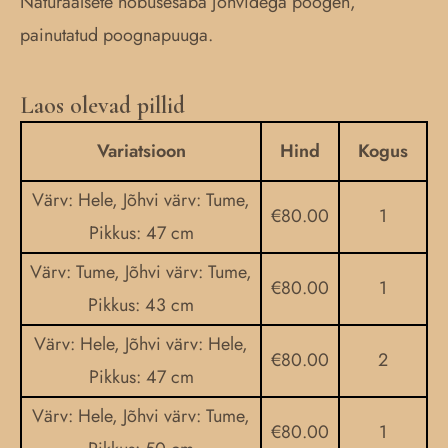
Naturaalsete hobusesaba jõhvidega poogen,
painutatud poognapuuga.
Laos olevad pillid
Hiiu
kandle
Variatsioon
Hind
Kogus
poogen
Värv: Hele, Jõhvi värv: Tume,
kogus
€
80.00
1
Pikkus: 47 cm
Värv: Tume, Jõhvi värv: Tume,
€
80.00
1
Pikkus: 43 cm
Värv: Hele, Jõhvi värv: Hele,
€
80.00
2
Pikkus: 47 cm
Värv: Hele, Jõhvi värv: Tume,
€
80.00
1