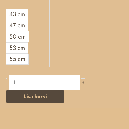
43 cm
47 cm
50 cm
53 cm
55 cm
-
+
Lisa korvi