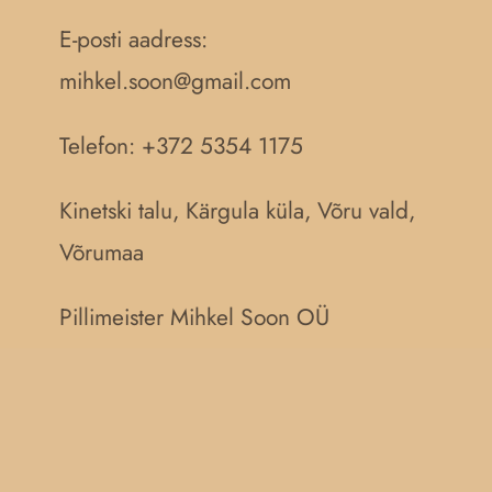
E-posti aadress:
mihkel.soon@gmail.com
Telefon: +372 5354 1175
Kinetski talu, Kärgula küla, Võru vald,
Võrumaa
Pillimeister Mihkel Soon OÜ
Reg. nr.:
16578787
IBAN: EE067700771008391817