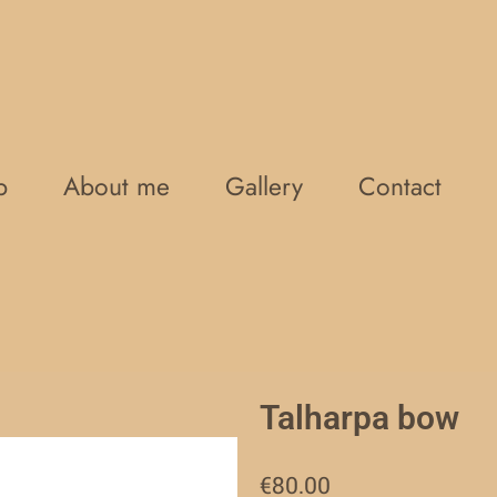
p
About me
Gallery
Contact
Talharpa bow
€
80.00