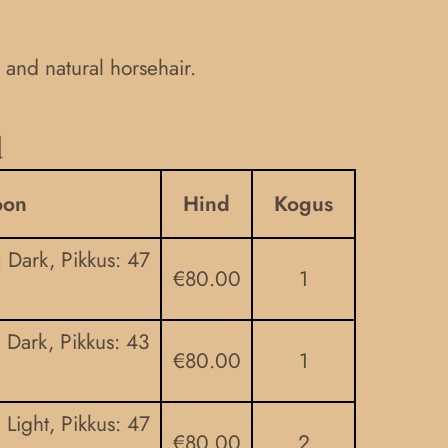
and natural horsehair.
d
oon
Hind
Kogus
: Dark, Pikkus: 47
€
80.00
1
: Dark, Pikkus: 43
€
80.00
1
: Light, Pikkus: 47
€
80.00
2