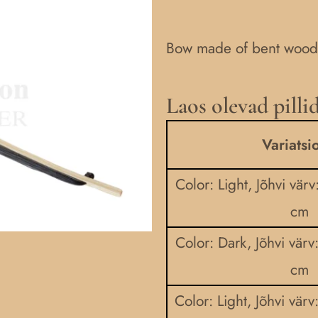
Bow made of bent wood 
Laos olevad pilli
Talharpa
bow
Variatsi
quantity
Color: Light, Jõhvi värv
cm
Color: Dark, Jõhvi värv
cm
Color: Light, Jõhvi värv