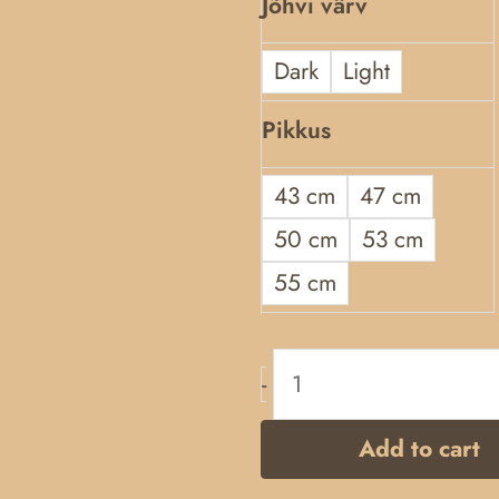
Jõhvi värv
Dark
Light
Pikkus
43 cm
47 cm
50 cm
53 cm
55 cm
-
Add to cart