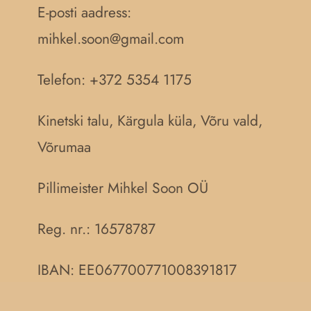
E-posti aadress:
mihkel.soon@gmail.com
Telefon: +372 5354 1175
Kinetski talu, Kärgula küla, Võru vald,
Võrumaa
Pillimeister Mihkel Soon OÜ
Reg. nr.:
16578787
IBAN: EE067700771008391817
Müügitingimused