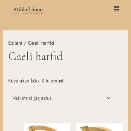
Skip
Main
to
Menu
content
Esileht
/ Gaeli harfid
Gaeli harfid
Kuvatakse kõik 3 tulemust
Hinnavah