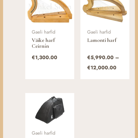
€5,990.
kuni
€12,000
Gaeli harfid
Gaeli harfid
Väike harf
Lamonti harf
Ceirnín
€
1,300.00
€
5,990.00
–
€
12,000.00
Gaeli harfid