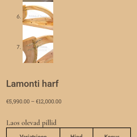
Lamonti harf
Hinnavahemik:
€
5,990.00
–
€
12,000.00
€5,990.00
kuni
Laos olevad pillid
Lamonti
€12,000.00
harf
Variatsioon
Hind
Kogus