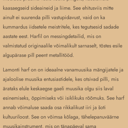
kaasaegseid sideaineid ja liime. See ehitusviis mitte
ainult ei suurenda pilli vastupidavust, vaid on ka
kummardus iidsetele meistritele, kes tegutsesid sadade
aastate eest. Harfil on messingdetailid, mis on
valmistatud originaalile võimalikult sarnaselt, tõstes esile
algupärase pill peent metallitööd.
Lamonti harf on on ideaalne vanamuusika mängijatele ja
ajaloolise muusika entusiastidele, kes otsivad pilli, mis
ärataks elule keskaegse gaeli muusika olgu siis laval
esinemiseks, õppimiseks või isiklikuks rõõmuks. See harf
annab võimaluse saada osa rikkalikust iiri ja šoti
kultuuriloost. See on võimsa kõlaga, tähelepanuväärne
muusikainstrument, mis on tänapäeval sama