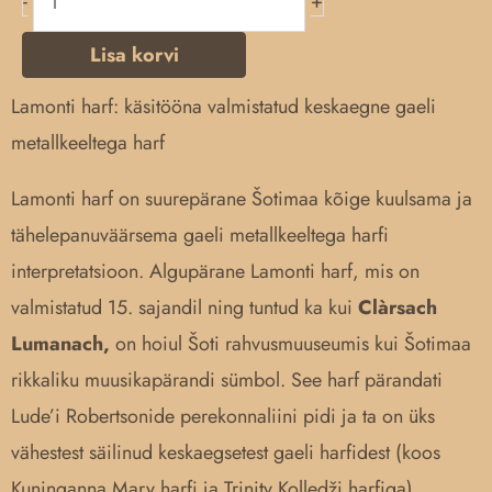
-
+
Lisa korvi
Lamonti harf: käsitööna valmistatud keskaegne gaeli
metallkeeltega harf
Lamonti harf on suurepärane Šotimaa kõige kuulsama ja
tähelepanuväärsema gaeli metallkeeltega harfi
interpretatsioon. Algupärane Lamonti harf, mis on
valmistatud 15. sajandil ning tuntud ka kui
Clàrsach
Lumanach,
on hoiul Šoti rahvusmuuseumis kui Šotimaa
rikkaliku muusikapärandi sümbol. See harf pärandati
Lude’i Robertsonide perekonnaliini pidi ja ta on üks
vähestest säilinud keskaegsetest gaeli harfidest (koos
Kuninganna Mary harfi ja Trinity Kolledži harfiga).