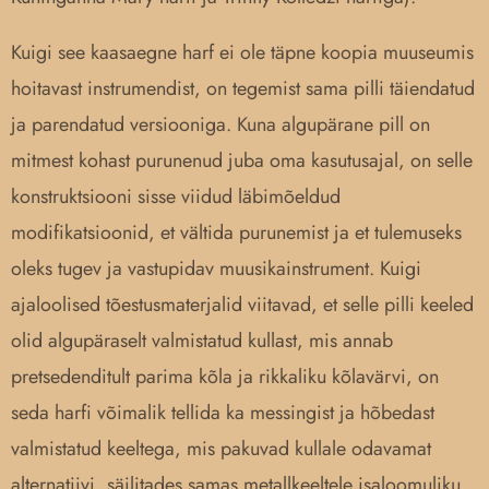
Kuigi see kaasaegne harf ei ole täpne koopia muuseumis
hoitavast instrumendist, on tegemist sama pilli täiendatud
ja parendatud versiooniga. Kuna algupärane pill on
mitmest kohast purunenud juba oma kasutusajal, on selle
konstruktsiooni sisse viidud läbimõeldud
modifikatsioonid, et vältida purunemist ja et tulemuseks
oleks tugev ja vastupidav muusikainstrument. Kuigi
ajaloolised tõestusmaterjalid viitavad, et selle pilli keeled
olid algupäraselt valmistatud kullast, mis annab
pretsedenditult parima kõla ja rikkaliku kõlavärvi, on
seda harfi võimalik tellida ka messingist ja hõbedast
valmistatud keeltega, mis pakuvad kullale odavamat
alternatiivi, säilitades samas metallkeeltele isaloomuliku