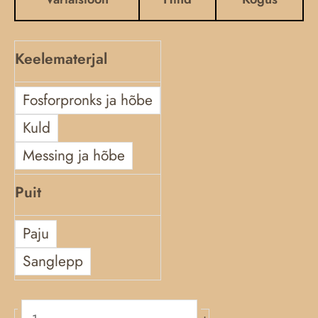
kogus
Keelematerjal
Fosforpronks ja hõbe
Kuld
Messing ja hõbe
Puit
Paju
Sanglepp