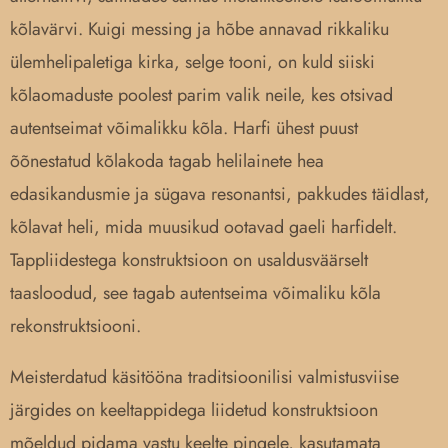
kõlavärvi. Kuigi messing ja hõbe annavad rikkaliku
ülemhelipaletiga kirka, selge tooni, on kuld siiski
kõlaomaduste poolest parim valik neile, kes otsivad
autentseimat võimalikku kõla. Harfi ühest puust
õõnestatud kõlakoda tagab helilainete hea
edasikandusmie ja sügava resonantsi, pakkudes täidlast,
kõlavat heli, mida muusikud ootavad gaeli harfidelt.
Tappliidestega konstruktsioon on usaldusväärselt
taasloodud, see tagab autentseima võimaliku kõla
rekonstruktsiooni.
Meisterdatud käsitööna traditsioonilisi valmistusviise
järgides on keeltappidega liidetud konstruktsioon
mõeldud pidama vastu keelte pingele, kasutamata