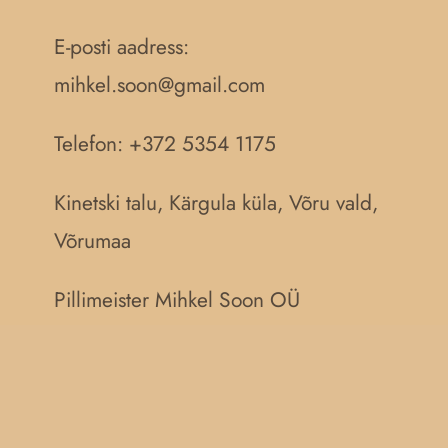
E-posti aadress:
mihkel.soon@gmail.com
Telefon: +372 5354 1175
Kinetski talu, Kärgula küla, Võru vald,
Võrumaa
Pillimeister Mihkel Soon OÜ
Reg. nr.:
16578787
IBAN: EE067700771008391817