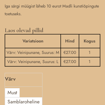
Iga särgi müügist läheb 10 eurot Madli kunstiõpingute
toetuseks.
Laos olevad pillid
Hiiu
kandlega
Variatsioon
Hind
Kogus
T-
Värv: Veinipunane, Suurus: M
€
27.00
1
särk
kogus
Värv: Veinipunane, Suurus: L
€
27.00
1
Värv
Must
Samblaroheline