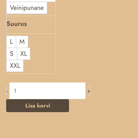
Veinipunane
Suurus
L
M
S
XL
XXL
-
+
Lisa korvi