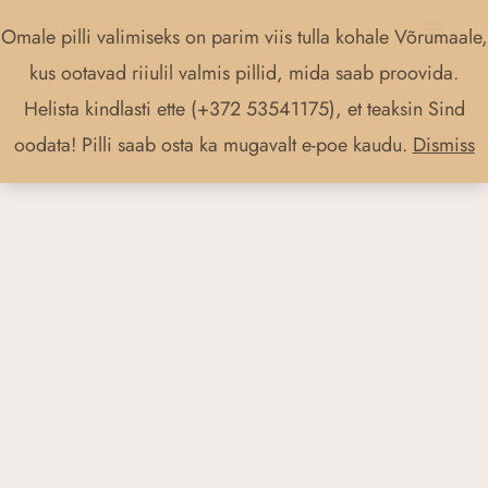
Skip
Main
Omale pilli valimiseks on parim viis tulla kohale Võrumaale,
to
Menu
kus ootavad riiulil valmis pillid, mida saab proovida.
content
Helista kindlasti ette (+372 53541175), et teaksin Sind
oodata! Pilli saab osta ka mugavalt e-poe kaudu.
Dismiss