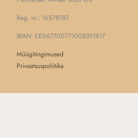
Reg. nr.:
16578787
IBAN: EE067700771008391817
Müügitingimused
Privaatsuspoliitika
F
a
c
e
b
o