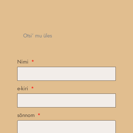
Otsi’ mu üles
Nimi
e-kiri
sõnnom