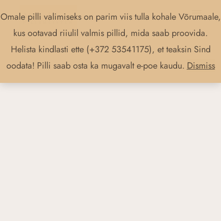
Skip
Main
Omale pilli valimiseks on parim viis tulla kohale Võrumaale,
to
Menu
kus ootavad riiulil valmis pillid, mida saab proovida.
content
Helista kindlasti ette (+372 53541175), et teaksin Sind
oodata! Pilli saab osta ka mugavalt e-poe kaudu.
Dismiss