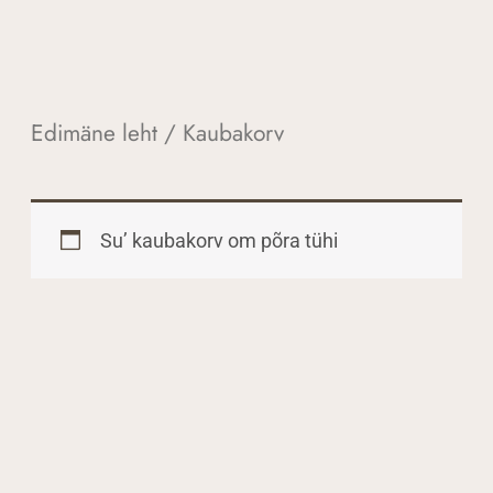
Edimäne leht
/ Kaubakorv
Su’ kaubakorv om põra tühi