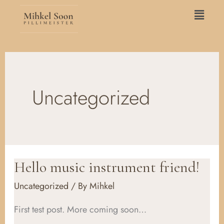
Skip
Main
to
Menu
content
Uncategorized
Hello music instrument friend!
Hello
music
Uncategorized
/ By
Mihkel
instrument
First test post. More coming soon…
friend!