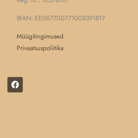
IBAN: EE067700771008391817
Müügitingimused
Privaatsuspoliitika
F
a
c
e
b
o
Eesti
English
Võro
(
Võru keel
)
o
k