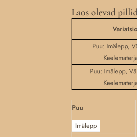
Laos olevad pilli
Latsi
hiio-
Variatsi
roodsi
kannõl
Puu: Imälepp, V
vai
Keelematerja
talharpa
Puu: Imälepp, V
quantity
Keelematerja
Puu
Imälepp