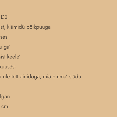
 D2
küst, kliimidü põikpuuga
ises
ulga’
ist keele’
kuusõst
 ja üle tett ainidõga, miä omma’ siädü
lgan
8 cm