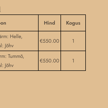
d
oon
Hind
Kogus
ärm: Helle,
€
550.00
1
l: Jõhv
ärm: Tummõ,
€
550.00
1
l: Jõhv