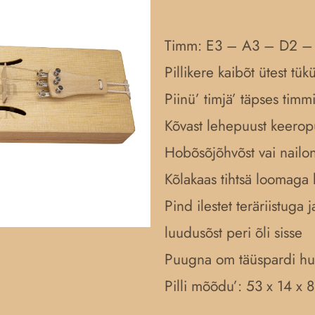
Timm: E3 – A3 – D2 –
Pillikere kaibõt ütest tü
Piinü’ timjä’ täpses timm
Kõvast lehepuust keerop
Hobõsõjõhvõst vai nailon
Kõlakaas tihtsä loomaga 
Pind ilestet teräriistuga
luudusõst peri õli sisse
Puugna om täüspardi hu
Pilli mõõdu’: 53 x 14 x 