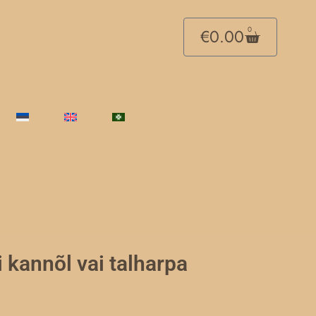
Cart
0
€
0.00
i kannõl vai talharpa