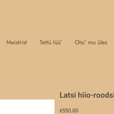
Meistrist
Tettü tüü’
Otsi’ mu üles
Latsi hiio-roods
€
550.00