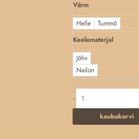
Värm
Helle
Tummõ
Keelematerjal
Jõhv
Nailon
-
kaubakorvi