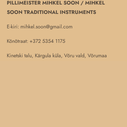
PILLIMEISTER MIHKEL SOON / MIHKEL
SOON TRADITIONAL INSTRUMENTS
E-kiri:
mihkel.soon@gmail.com
Kõnõtraat: +372 5354 1175
Kinetski talu, Kärgula küla, Võru vald, Võrumaa
Pillimeister Mihkel Soon OÜ
Reg. nr.: 16578787
IBAN: EE067700771008391817
Müügitingimus
e`
`
Privaatsuspolii
tiga