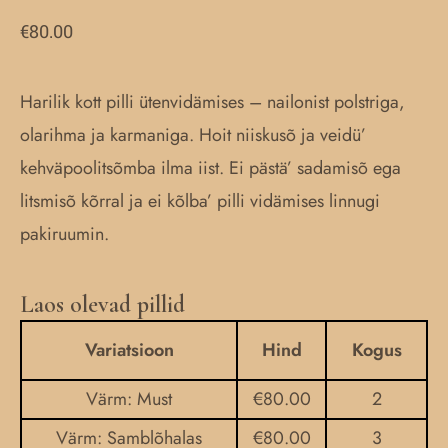
€
80.00
Harilik kott pilli ütenvidämises – nailonist polstriga,
olarihma ja karmaniga. Hoit niiskusõ ja veidü’
kehväpoolitsõmba ilma iist. Ei pästä’ sadamisõ ega
litsmisõ kõrral ja ei kõlba’ pilli vidämises linnugi
pakiruumin.
Laos olevad pillid
Hiioroodsi
kandlõ
Variatsioon
Hind
Kogus
kott
Värm: Must
€
80.00
2
quantity
Värm: Samblõhalas
€
80.00
3