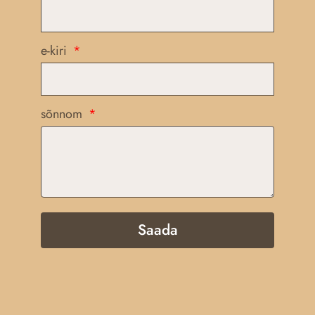
e-kiri
sõnnom
Saada