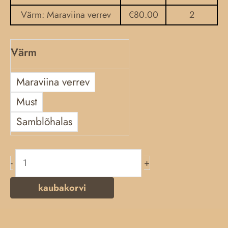
Värm: Maraviina verrev
€
80.00
2
Värm
Maraviina verrev
Must
Samblõhalas
-
+
kaubakorvi