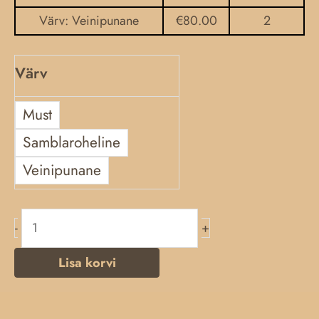
Värv: Veinipunane
€
80.00
2
Värv
Must
Samblaroheline
Veinipunane
-
+
Lisa korvi