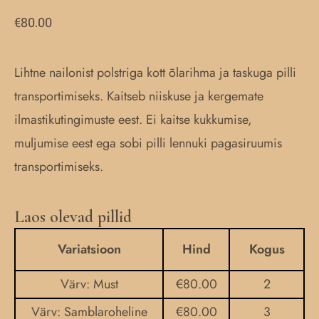
€
80.00
Lihtne nailonist polstriga kott õlarihma ja taskuga pilli
transportimiseks. Kaitseb niiskuse ja kergemate
ilmastikutingimuste eest. Ei kaitse kukkumise,
muljumise eest ega sobi pilli lennuki pagasiruumis
transportimiseks.
Laos olevad pillid
Hiiu
kandle
Variatsioon
Hind
Kogus
kott
Värv: Must
€
80.00
2
kogus
Värv: Samblaroheline
€
80.00
3