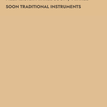
SOON TRADITIONAL INSTRUMENTS
E-kiri:
mihkel.soon@gmail.com
Kõnõtraat: +372 5354 1175
Kinetski talu, Kärgula küla, Võru vald, Võrumaa
Pillimeister Mihkel Soon OÜ
Reg. nr.: 16578787
IBAN: EE067700771008391817
Müügitingimus
e`
`
Privaatsuspolii
tiga