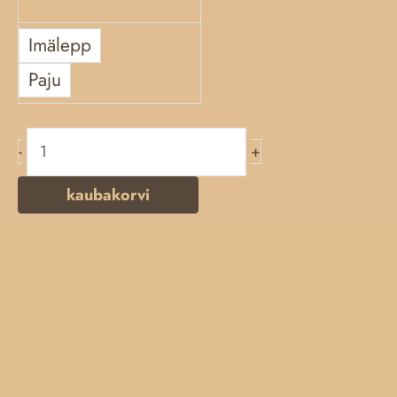
Imälepp
Paju
-
+
kaubakorvi