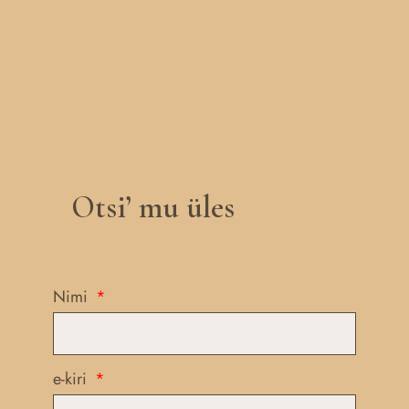
Otsi’ mu üles
Nimi
e-kiri