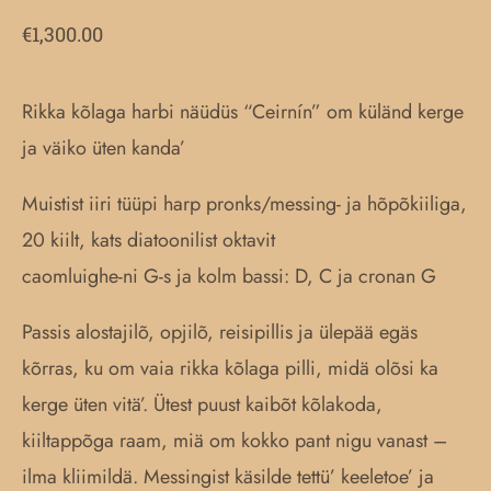
€
1,300.00
Rikka kõlaga harbi näüdüs “Ceirnín” om küländ kerge
ja väiko üten kanda’
Muistist iiri tüüpi harp pronks/messing- ja hõpõkiiliga,
20 kiilt, kats diatoonilist oktavit
caomluighe-ni G-s ja kolm bassi: D, C ja cronan G
Passis alostajilõ, opjilõ, reisipillis ja ülepää egäs
kõrras, ku om vaia rikka kõlaga pilli, midä olõsi ka
kerge üten vitä’. Ütest puust kaibõt kõlakoda,
kiiltappõga raam, miä om kokko pant nigu vanast –
ilma kliimildä. Messingist käsilde tettü’ keeletoe’ ja