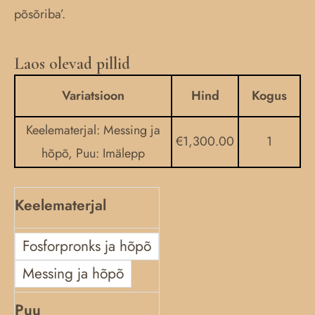
põsõriba’.
Laos olevad pillid
Väiko
harp
Variatsioon
Hind
Kogus
Ceirnín
Keelematerjal: Messing ja
quantity
€
1,300.00
1
hõpõ, Puu: Imälepp
Keelematerjal
Fosforpronks ja hõpõ
Messing ja hõpõ
Puu