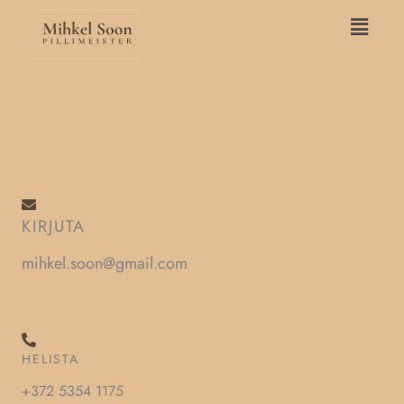
Skip
Main
to
Menu
content
KIRJUTA
mihkel.soon@gmail.com
HELISTA
+372 5354 1175